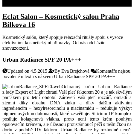
KONTAKT
Eclat Salon – Kosmetický salon Praha
Bílkova 16
Kosmetický salón, který spojuje relaxační rituály spolu s vysoce
efektivními kosmetickými přípravky. Od nás odcházíte
znovuzorzeni.
Urban Radiance SPF 20 PA+++
Updated on 4.5.2015
By
Eva Brejchová
Komentáře nejsou
povolené
u textu s názvem Urban Radiance SPF 20 PA+++
Ochranný krém Urban Radiance
z řady Expert of Light chrání
Vaší pleť faktorem 20 a je tak skvělým
parťákem pro letní období. Zároveň Vaší pleť rozzáří, omladí a
zjemní díky obsahu DNA zinku a díky dalším aktivním
ingrediencím – hexylresorcinolu a niacinamidu – redukuje výskyt
pigmentových nedokonalostí, které zesvětluje. Silicium D² komplex
posiluje kolagenová vlákna, proto není tento krém pouhým
opalovacím krémem, ale úžasnou protistárnoucí péčí s třešničkou na
dortu v podobě UV faktoru. Urban Radiance by rozhodně neměl