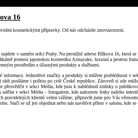
kova 16
ktivními kosmetickými přípravky. Od nás odcházíte znovuzorzeni.
najdete v samém srdci Prahy. Na prestižní adrese Bílkova 16, která se 
elikátně jemnou japonskou kosmetiku Annayake, luxusní a pestrou fran
íjemným prostředím a úžasnými produkty a službami.
é informace. Jednotlivé značky a produkty si můžete prohlédnout v se
mi rádi posíláme i poštou po celé České republice. Zároveň si zde můž
žete přesvědčit v sekci Média, kde jsou k nahlédnutí zmínky o publiko
k udělat v sekci Média – fotogalerie, kde naleznete fotky našeho interi
h pravidelných klientů velmi vážíme, připravili jsme pro Vás věrnostní
dobu. Stačí se už jen objednat nebo nás navštívit přímo v salonu, kde se