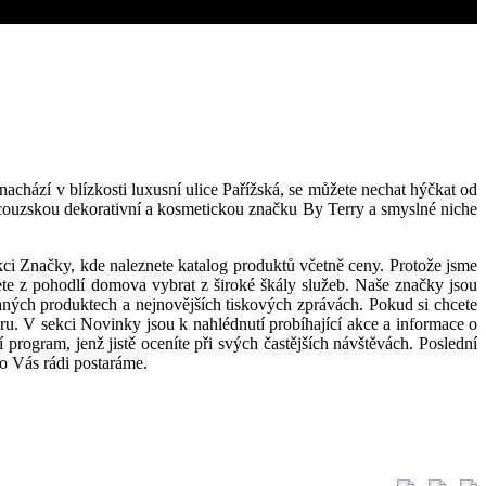
nachází v blízkosti luxusní ulice Pařížská, se můžete nechat hýčkat od
couzskou dekorativní a kosmetickou značku By Terry a smyslné niche
kci Značky, kde naleznete katalog produktů včetně ceny. Protože jsme
ete z pohodlí domova vybrat z široké škály služeb. Naše značky jsou
vaných produktech a nejnovějších tiskových zprávách. Pokud si chcete
éru. V sekci Novinky jsou k nahlédnutí probíhající akce a informace o
 program, jenž jistě oceníte při svých častějších návštěvách. Poslední
 o Vás rádi postaráme.