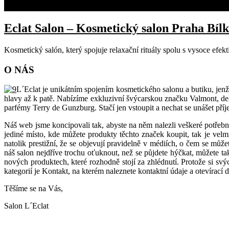
KONTAKT
Eclat Salon – Kosmetický salon Praha Bíl
Kosmetický salón, který spojuje relaxační rituály spolu s vysoce efe
O NÁS
L´Eclat je unikátním spojením kosmetického salonu a butiku, jenž 
hlavy až k patě. Nabízíme exkluzivní švýcarskou značku Valmont, d
parfémy Terry de Gunzburg. Stačí jen vstoupit a nechat se unášet př
Náš web jsme koncipovali tak, abyste na něm nalezli veškeré potřebn
jediné místo, kde můžete produkty těchto značek koupit, tak je vel
natolik prestižní, že se objevují pravidelně v médiích, o čem se mů
náš salon nejdříve trochu oťuknout, než se půjdete hýčkat, můžete ta
nových produktech, které rozhodně stojí za zhlédnutí. Protože si svýc
kategorií je Kontakt, na kterém naleznete kontaktní údaje a otevírací 
Těšíme se na Vás,
Salon L´Eclat