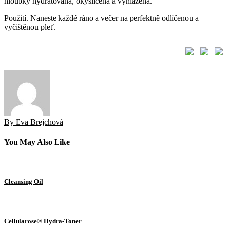
hloubky hydratovaná, okysličená a vyhlazená.
Použití. Naneste každé ráno a večer na perfektně odlíčenou a
vyčištěnou pleť.
By Eva Brejchová
You May Also Like
Cleansing Oil
Cellularose® Hydra-Toner