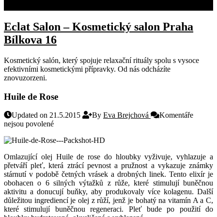
KONTAKT
Eclat Salon – Kosmetický salon Praha
Bílkova 16
Kosmetický salón, který spojuje relaxační rituály spolu s vysoce
efektivními kosmetickými přípravky. Od nás odcházíte
znovuzorzeni.
Huile de Rose
Updated on 21.5.2015
By
Eva Brejchová
Komentáře
u
nejsou povolené
textu
s
názvem
Omlazující olej Huile de rose do hloubky vyživuje, vyhlazuje
a
Huile
přetváří pleť, která ztrácí pevnost a pružnost a vykazuje známky
de
stárnutí v podobě četných vrásek a drobných linek. Tento elixír je
Rose
obohacen o 6 silných výtažků z růže, které stimulují buněčnou
aktivitu a donucují buňky, aby produkovaly více kolagenu. Další
důležitou ingrediencí je olej z růží, jenž je bohatý na vitamín A a C,
které stimulují buněčnou regeneraci. Pleť bude po použití do