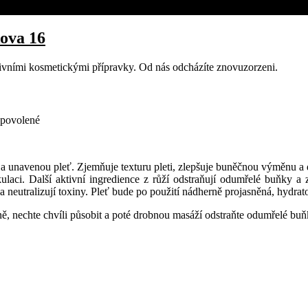
kova 16
ktivními kosmetickými přípravky. Od nás odcházíte znovuzorzeni.
u
 povolené
textu
s
názvem
 a unavenou pleť. Zjemňuje texturu pleti, zlepšuje buněčnou výměnu a 
Grain
irkulaci. Další aktivní ingredience z růží odstraňují odumřelé buňky
de
a neutralizují toxiny. Pleť bude po použití nádherně projasněná, hydra
Rose
týdně, nechte chvíli působit a poté drobnou masáží odstraňte odumřelé