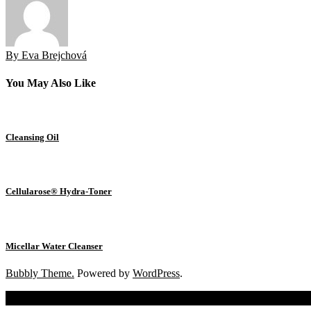
By Eva Brejchová
You May Also Like
Cleansing Oil
Cellularose® Hydra-Toner
Micellar Water Cleanser
Bubbly Theme.
Powered by
WordPress
.
Scroll To Top