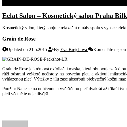
KONTAKT
Eclat Salon – Kosmetický salon Praha Bíl
Kosmetický salón, který spojuje relaxační rituály spolu s vysoce efe
Grain de Rose
Updated on 21.5.2015
By
Eva Brejchová
Komentáře nejsou
Grain de Rose je krémová exfoliační maska, která obnovuje
zašedlou
růží odstraní veškeré nečistoty na povrchu pleti a aktivují mikroc
vyhlazenou pleť. Výtažky z jílu zase absorbují přebytečný kožní maz 
Použití: Naneste na odlíčenou a vyčištěnou pleť dvakrát až třikrát 
pleti včetně té nejcitlivější.