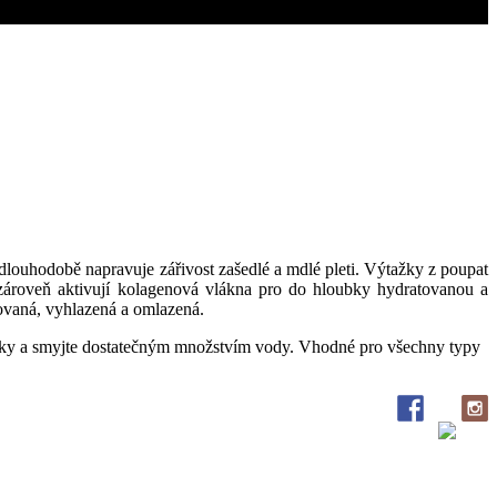
dlouhodobě napravuje zářivost zašedlé a mdlé pleti. Výtažky z poupat
 a zároveň aktivují kolagenová vlákna pro do hloubky hydratovanou a
tovaná, vyhlazená a omlazená.
 buňky a smyjte dostatečným množstvím vody. Vhodné pro všechny typy