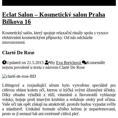
KONTAKT
Eclat Salon – Kosmetický salon Praha
Bílkova 16
Kosmetický salón, který spojuje relaxační rituály spolu s vysoce
efektivními kosmetickými přípravky. Od nás odcházíte
znovuzorzeni.
Clarté De Rose
Updated on 21.5.2015
By
Eva Brejchová
Komentáře
nejsou povolené
u textu s názvem Clarté De Rose
Liftingové a rozjasňující sérum bylo vytvořeno speciálně
pro
citlivou oblast kolem očí, kterou si hýčká svými úžasnými účinky.
Díky obsahu výtažků z růží, vitamínů a flavonoidů vyhlazuje
vrásky, bojuje proti tmavým kruhům a redukuje otoky pod očima.
Vaše oči tak opět získají na atraktivitě, protože budou vypadat svěže
a mladistvě. Unikátní formule očního krému je neparfemovaná,
proto se jí nemusí bát ani extrémně citlivá pleť.