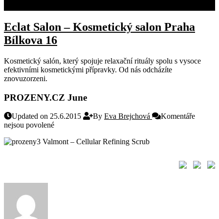
KONTAKT
Eclat Salon – Kosmetický salon Praha
Bílkova 16
Kosmetický salón, který spojuje relaxační rituály spolu s vysoce
efektivními kosmetickými přípravky. Od nás odcházíte
znovuzorzeni.
PROZENY.CZ June
Updated on 25.6.2015
By
Eva Brejchová
Komentáře
u
nejsou povolené
textu
Valmont – Cellular Refining Scrub
s
názvem
PROZENY.CZ
June