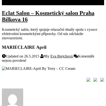
KONTAKT
Eclat Salon – Kosmetický salon Praha
Bílkova 16
Kosmetický salón, který spojuje relaxační rituály spolu s vysoce
efektivními kosmetickými přípravky. Od nás odcházíte
znovuzorzeni.
MARIECLAIRE April
Updated on 26.5.2015
By
Eva Brejchová
Komentáře
u
nejsou povolené
textu
By Terry – CC Cream
s
názvem
MARIECLAIRE
April