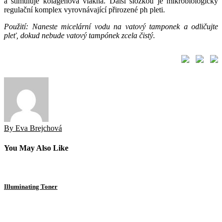
a stimuluje kolagenová vlákna. Další složkou je mikrobiologický
regulační komplex vyrovnávající přirozené ph pleti.
Použití: Naneste micelární vodu na vatový tamponek a odličujte
pleť, dokud nebude vatový tampónek zcela čistý.
By Eva Brejchová
You May Also Like
Illuminating Toner