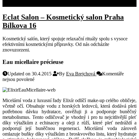
KONTAKT
Eclat Salon – Kosmetický salon Praha
Bílkova 16
Kosmetický salón, který spojuje relaxační rituály spolu s vysoce
efektivními kosmetickými přípravky. Od nás odcházíte
znovuzorzeni.
Eau micellaire précieuse
Updated on 30.4.2015
By
Eva Brejchová
Komentáře
u
nejsou povolené
textu
s
názvem
Micelární voda z luxusní řady Elixír odlíčí make-up celého
obličeje,
Eau
včetně očí. Obsahuje vodu z horských ledovců, která dodává pleti
micellaire
potřebnou dávku hydratace, osvěžuji ji a podporuje buněčný
précieuse
metabolismus. Tento odličovač je vhodný i pro tu nejcitlivější pleť
díky výtažkům z echinacey a oleji z růží, které pleť nedráždí a
podporují její buněčnou regeneraci. Micelární voda zároveň
omlazuje buňky díky výtažkům z broskvového listu, který hydratuje